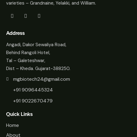
varieties – Grandnaine, Yelakki, and William.
Address
Angadi, Dakor Sewaliya Road,
Behind Rangoli Hotel,
Tal – Galeteshwar,
Dist – Kheda. Gujarat-388250.
mgbiotech24@gmail.com
+91 9096445324
+91 9022670479
Quick Links
Home
About